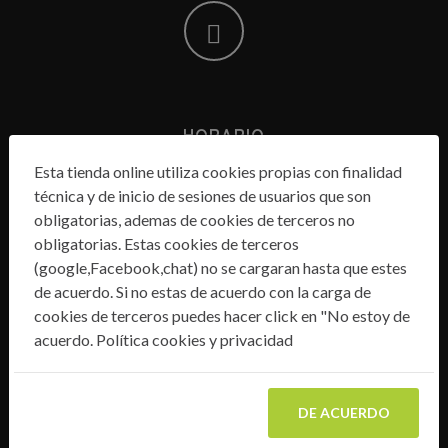
HORARIO
Lunes a Viernes:
Esta tienda online utiliza cookies propias con finalidad
de 10:00h a 13:30h y
técnica y de inicio de sesiones de usuarios que son
de 17:00h a 20:00h
obligatorias, ademas de cookies de terceros no
Sábados:
obligatorias. Estas cookies de terceros
de 10:00h a 13:30h
(google,Facebook,chat) no se cargaran hasta que estes
de acuerdo. Si no estas de acuerdo con la carga de
cookies de terceros puedes hacer click en "No estoy de
acuerdo.
Política cookies y privacidad
DIRECCIÓN
Calle Pío Augusto Verdú s/n
(Esquina con Calle Del Río).
DE ACUERDO
29700. Vélez-Málaga. Málaga